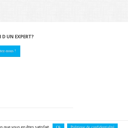
N D UN EXPERT?
tez-nous !
cripteurs
FAQ
News
Contact
Sitemap
s que vous en êtes satisfait.
Ok
Politique de confidentialité