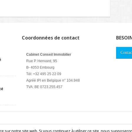
Coordonnées de contact
BESOI
Contac
Cabinet Conseil Immobilier
é
Rue P. Henvard, 95
B- 4053 Embourg
Tél: +32 495 25 22 09
Agréé IPI en Belgique n° 104.948
TVA: BE 0723.255.457
té
Accueil
Présentation
Entreprises
Particuliers
Pres
e sur notre site web. Si vous continuez à utiliser ce site, nous supposeron