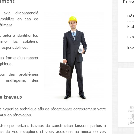
timent
Partic
vis circonstancié
Dég
mmobilier en cas de
âtiment.
Eta
aider à identifier les
Exp
mer les solutions
Exp
 responsabilités.
ous forme d’un rapport
phique.
 pour des
problèmes
s malfaçons, des
de travaux
e expertise technique afin de réceptionner correctement votre
aux en rénovation.
er que certains travaux de construction laissent parfois à
rs de vos réceptions et vous assistons au mieux de vos