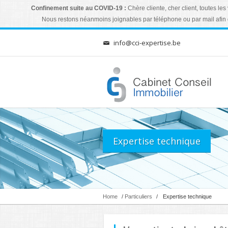
Confinement suite au COVID-19 :
Chère cliente, cher client, toutes l
Nous restons néanmoins joignables par téléphone ou par mail afin 
info@cci-expertise.be
Expertise technique
Home
/
Particuliers
/
Expertise technique